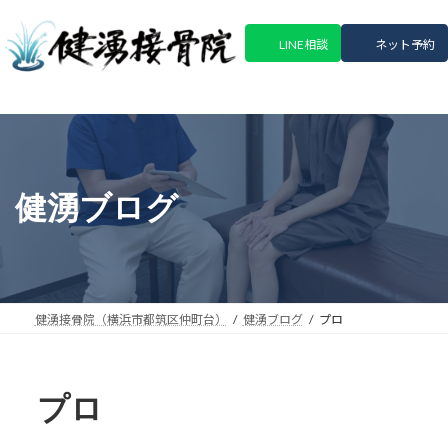
コ
ナ
ン
ビ
LINE相談
ネット予約
テ
ゲ
ン
ー
ツ
シ
へ
ョ
ス
ン
キ
に
ッ
移
健湧ブログ
プ
動
健湧接骨院（横浜市都筑区仲町台）
健湧ブログ
プロ
プロ