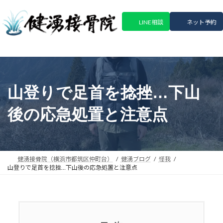
コ
ナ
ン
ビ
LINE相談
ネット予約
テ
ゲ
ン
ー
ツ
シ
へ
ョ
ス
ン
キ
に
山登りで足首を捻挫…下山
ッ
移
プ
動
後の応急処置と注意点
健湧接骨院（横浜市都筑区仲町台）
健湧ブログ
怪我
山登りで足首を捻挫…下山後の応急処置と注意点