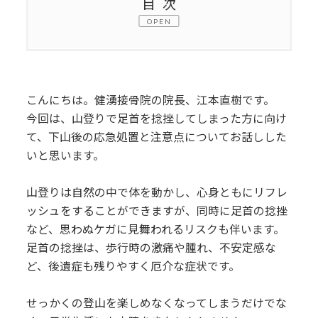
目次
1.
捻挫を防ぐための山登りの準備と注意
点
2.
捻挫した足首を守るための応急処置ガ
こんにちは。健湧接骨院の院長、江本直樹です。
イド
今回は、山登りで足首を捻挫してしまった方に向け
て、下山後の応急処置と注意点についてお話しした
3.
下山後の足首ケアとケガをしてしまっ
いと思います。
た場合の早期回復のコツ
山登りは自然の中で体を動かし、心身ともにリフレ
4.
まとめ
ッシュをすることができますが、同時に足首の捻挫
など、思わぬケガに見舞われるリスクも伴います。
足首の捻挫は、歩行時の激痛や腫れ、不安定感な
ど、後遺症も残りやすく厄介な症状です。
せっかくの登山を楽しめなくなってしまうだけでな