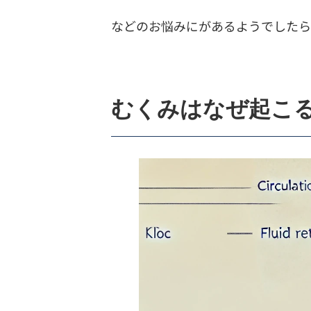
などのお悩みにがあるようでした
7.
睡眠とリラクゼーショ
8.
まとめ
むくみはなぜ起こ
9.
その他の記事
10.
健湧接骨院・公式LINE