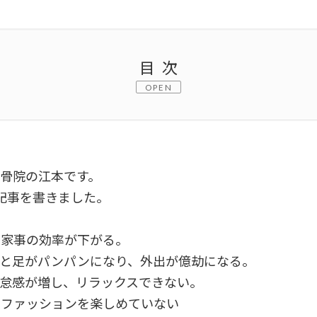
目次
OPEN
は
接骨院の江本です。
記事を書きました。
促進するストレッチと運動
や家事の効率が下がる。
ると足がパンパンになり、外出が億劫になる。
、適切な水分補給
怠感が増し、リラックスできない。
なファッションを楽しめていない
り方と立ち方