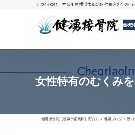
コ
ナ
〒224-0041 神奈川県横浜市都筑区仲町台2-1-25 
ン
ビ
テ
ゲ
症状
ン
ー
ツ
シ
へ
ョ
ス
ン
キ
に
ッ
移
プ
動
女性特有のむくみを
健湧接骨院（横浜市都筑区仲町台）
健湧ブログ
腰の