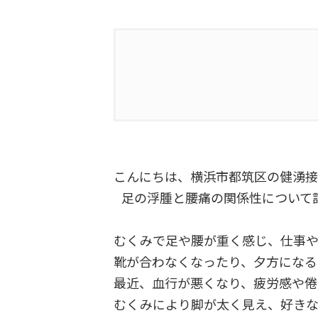
1.
むくみはなぜ起こる？
2.
むくみと腰痛の関係性
こんにちは、横浜市都筑区の健湧
3.
解決方法は
足の浮腫と腰痛の関係性について
4.
血流とリンパの流れを
むくみで足や腰が重く感じ、仕事
靴が合わなくなったり、夕方にな
5.
むくみを防ぐ生活習慣
最近、血行が悪くなり、疲労感や倦
むくみにより脚が太く見え、好き
6.
姿勢の改善、正しい座