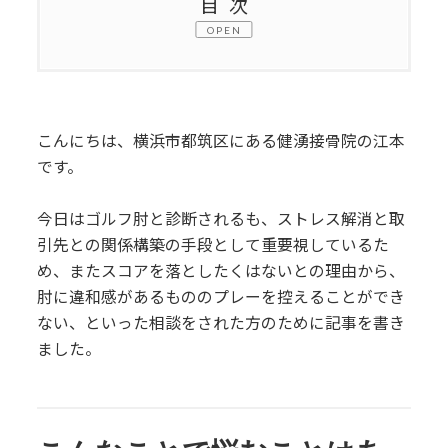
目次
OPEN
1.
こんなことで悩むことはありません
か？
2.
ゴルフ肘の原因は
こんにちは、横浜市都筑区にある健湧接骨院の江本
です。
3.
ゴルフ肘と姿勢の歪みの関係性
今日はゴルフ肘と診断されるも、ストレス解消と取
3.1.
姿勢の歪みがゴルフ肘に及ぼす影
引先との関係構築の手段として重要視しているた
響
め、またスコアを落としたくはないとの理由から、
肘に違和感があるもののプレーを控えることができ
4.
自分でできるセルフケアと対策
ない、といった相談をされた方のために記事を書き
ました。
4.1.
痛めたての時の対処法
4.2.
痛めてからある程度経っている時