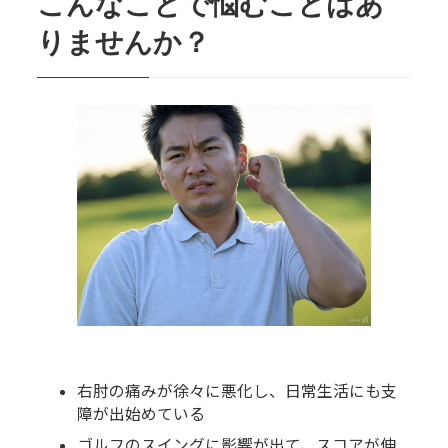
こんなことで悩むことはあ
4.3.
予防と生活習慣の改善
りませんか？
5.
まとめ
6.
その他の記事
7.
健湧接骨院・公式LINE
右肘の痛みが徐々に悪化し、日常生活にも支
障が出始めている
ゴルフのスイングに影響が出て、スコアが伸