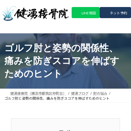
コ
ナ
ン
ビ
LINE相談
ネット予約
テ
ゲ
ン
ー
ツ
シ
へ
ョ
ス
ン
ゴルフ肘と姿勢の関係性、
キ
に
ッ
移
痛みを防ぎスコアを伸ばす
プ
動
ためのヒント
健湧接骨院（横浜市都筑区仲町台）
健湧ブログ
肘の悩み
ゴルフ肘と姿勢の関係性、痛みを防ぎスコアを伸ばすためのヒント