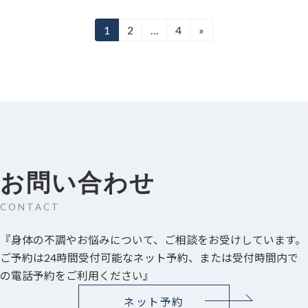
投
1
2
…
4
»
固
固
固
定
定
定
稿
ペ
ペ
ペ
ー
ー
ー
の
ジ
ジ
ジ
ペ
ー
ジ
お問い合わせ
送
CONTACT
り
『身体の不調やお悩みについて、ご相談をお受けしています。
ご予約は24時間受付可能なネット予約、または受付時間内で
の電話予約をご利用ください』
ネット予約