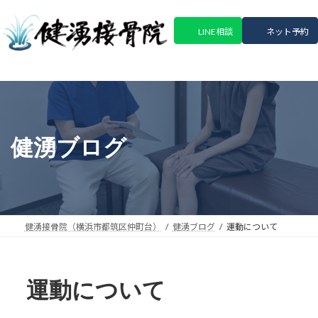
コ
ナ
ン
ビ
LINE相談
ネット予約
テ
ゲ
ン
ー
ツ
シ
へ
ョ
ス
ン
キ
に
ッ
移
健湧ブログ
プ
動
健湧接骨院（横浜市都筑区仲町台）
健湧ブログ
運動について
運動について