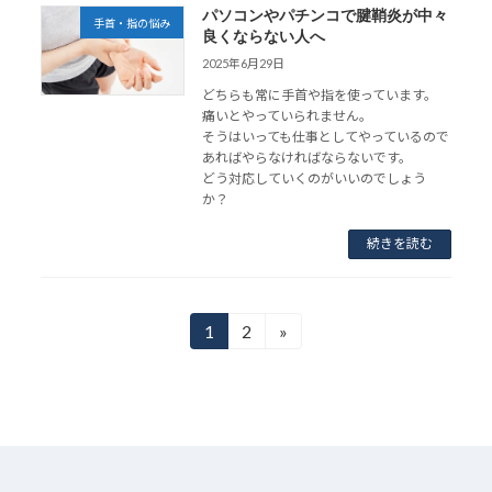
パソコンやパチンコで腱鞘炎が中々
手首・指の悩み
良くならない人へ
2025年6月29日
どちらも常に手首や指を使っています。
痛いとやっていられません。
そうはいっても仕事としてやっているので
あればやらなければならないです。
どう対応していくのがいいのでしょう
か？
続きを読む
投
1
2
»
固
固
定
定
稿
ペ
ペ
ー
ー
の
ジ
ジ
ペ