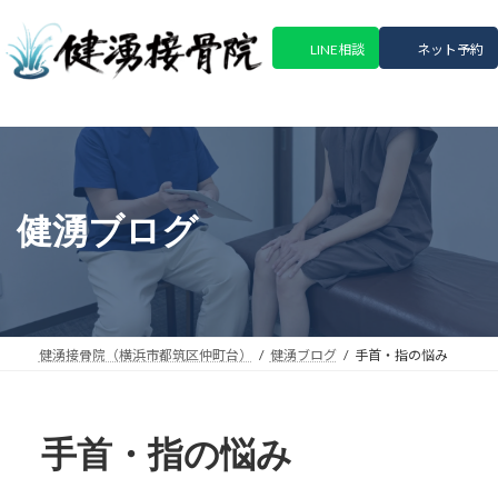
コ
ナ
ン
ビ
LINE相談
ネット予約
テ
ゲ
ン
ー
ツ
シ
へ
ョ
ス
ン
キ
に
ッ
移
健湧ブログ
プ
動
健湧接骨院（横浜市都筑区仲町台）
健湧ブログ
手首・指の悩み
手首・指の悩み