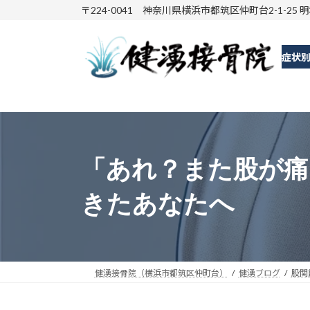
コ
ナ
〒224-0041 神奈川県横浜市都筑区仲町台2-1-25 
ン
ビ
テ
ゲ
症状
ン
ー
ツ
シ
へ
ョ
ス
ン
キ
に
ッ
移
「あれ？また股が痛
プ
動
きたあなたへ
健湧接骨院（横浜市都筑区仲町台）
健湧ブログ
股関