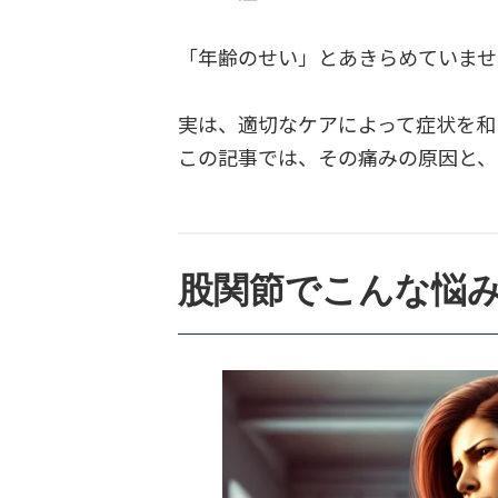
4.
変形性股関節症を悪化
「年齢のせい」とあきらめていませ
4.1.
1. 筋力トレーニン
実は、適切なケアによって症状を和
4.2.
2. 姿勢改善の実践
この記事では、その痛みの原因と、
4.3.
3. 生活環境の最適化
5.
まとめ
股関節でこんな悩
6.
その他の記事
7.
健湧接骨院・公式LINE