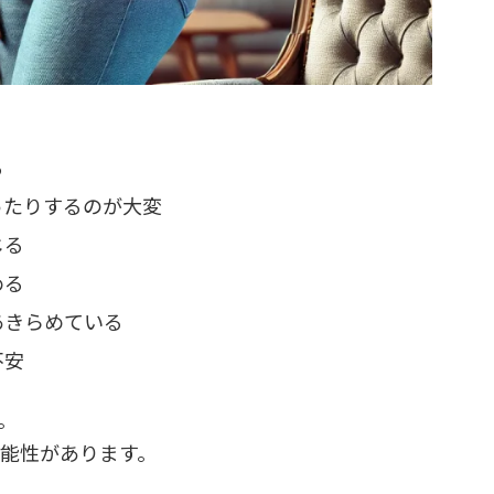
る
ったりするのが大変
じる
める
あきらめている
不安
。
能性があります。