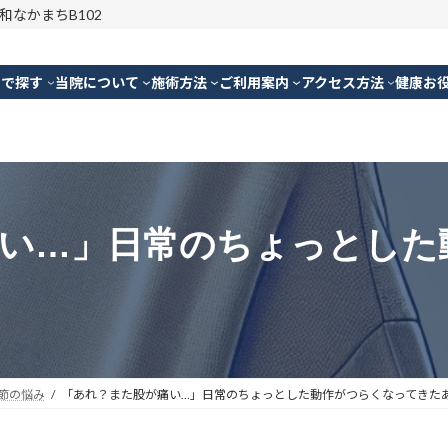
明和なかまちB102
別で探す
当院について
施術方法
ご利用案内
アクセス方法
健康お
い…」日常のちょっとした
節の悩み
「あれ？また股が痛い…」日常のちょっとした動作がつらくなってきた