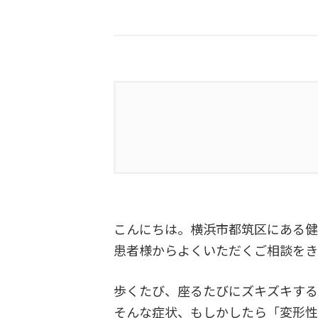
1.
股関節でこんな悩み、
2.
変形性股関節症とは
こんにちは。横浜市都筑区にある健
2.1.
主な症状
患者様からよくいただくご相談をき
3.
姿勢と変形性股関節症
歩くたび、座るたびにズキズキする
そんな症状、もしかしたら「変形性