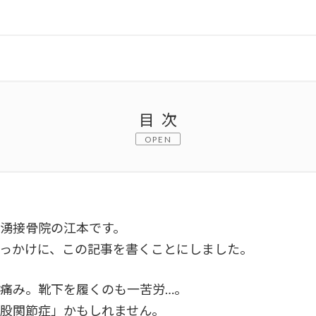
目次
OPEN
ありませんか？
湧接骨院の江本です。
っかけに、この記事を書くことにしました。
の関係性
痛み。靴下を履くのも一苦労…。
股関節症」かもしれません。