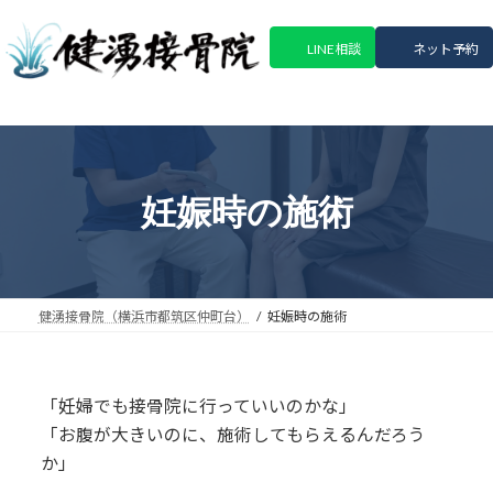
コ
ナ
ン
ビ
LINE相談
ネット予約
テ
ゲ
ン
ー
ツ
シ
へ
ョ
ス
ン
キ
に
妊娠時の施術
ッ
移
プ
動
健湧接骨院（横浜市都筑区仲町台）
妊娠時の施術
「妊婦でも接骨院に行っていいのかな」
「お腹が大きいのに、施術してもらえるんだろう
か」