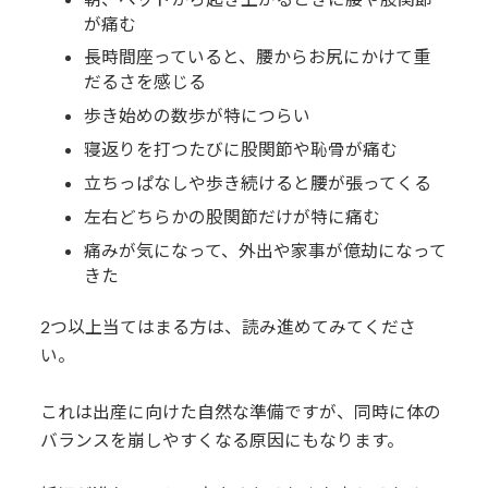
が痛む
7.2.
検査・施術計画の説明
長時間座っていると、腰からお尻にかけて重
7.3.
整体施術
だるさを感じる
歩き始めの数歩が特につらい
7.4.
施術後の説明とアドバイス
寝返りを打つたびに股関節や恥骨が痛む
立ちっぱなしや歩き続けると腰が張ってくる
8.
よくあるご質問
左右どちらかの股関節だけが特に痛む
9.
患者様の声
痛みが気になって、外出や家事が億劫になって
きた
10.
安心してご来院いただくために
2つ以上当てはまる方は、読み進めてみてくださ
い。
これは出産に向けた自然な準備ですが、同時に体の
バランスを崩しやすくなる原因にもなります。