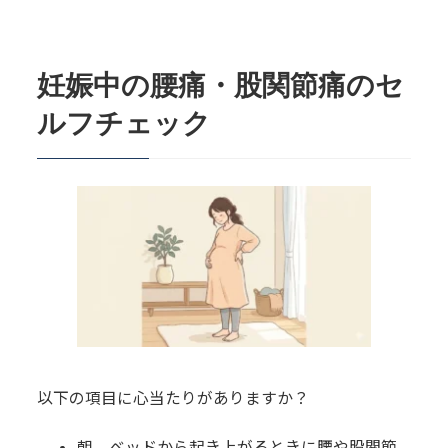
2.
妊娠中の腰痛・股関節痛のセルフチェ
ック
妊娠中の腰痛・股関節痛のセ
3.
妊娠中の腰痛・股関節痛はなぜ起こる
ルフチェック
のか？
4.
なぜ妊娠中の腰痛・股関節痛は長引き
やすいのか？
5.
整形外科ではやらないこと、当院がや
ること
6.
当院の施術で変わること
7.
健湧接骨院での施術の流れ
以下の項目に心当たりがありますか？
7.1.
問診
朝、ベッドから起き上がるときに腰や股関節