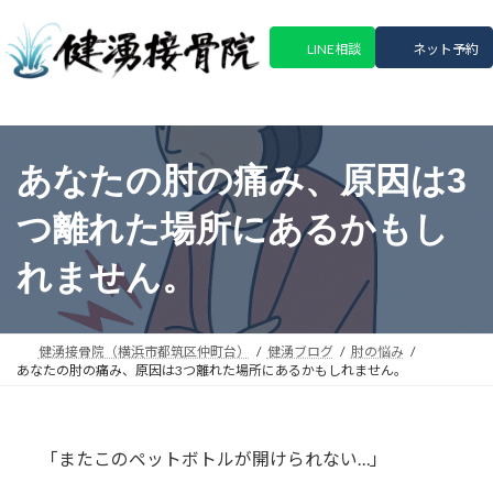
コ
ナ
ン
ビ
LINE相談
ネット予約
テ
ゲ
ン
ー
ツ
シ
へ
ョ
ス
ン
あなたの肘の痛み、原因は3
キ
に
ッ
移
つ離れた場所にあるかもし
プ
動
れません。
健湧接骨院（横浜市都筑区仲町台）
健湧ブログ
肘の悩み
あなたの肘の痛み、原因は3つ離れた場所にあるかもしれません。
「またこのペットボトルが開けられない…」