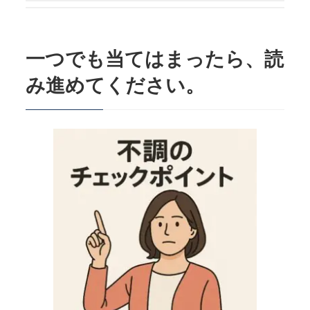
2.
なぜ、あなたの肘の悩みは解決しない
のでしょうか？
一つでも当てはまったら、読
3.
あなたの体の状態を「見える化」し、
根本原因にアプローチします。
み進めてください。
4.
■よくあるご質問（FAQ）
5.
その不便な毎日から、一歩踏み出しま
せんか？
6.
その他の記事
7.
健湧接骨院・公式LINE