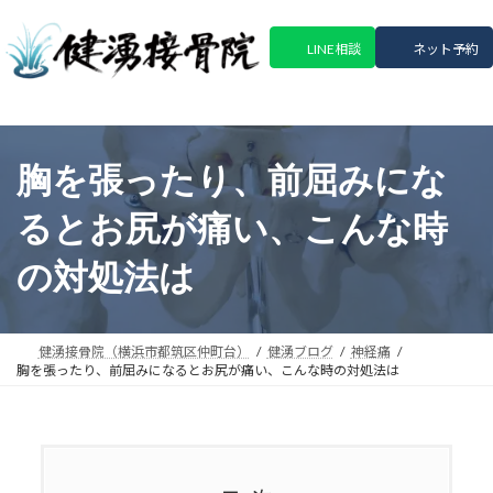
コ
ナ
ン
ビ
LINE相談
ネット予約
テ
ゲ
ン
ー
ツ
シ
へ
ョ
ス
ン
胸を張ったり、前屈みにな
キ
に
ッ
移
るとお尻が痛い、こんな時
プ
動
の対処法は
健湧接骨院（横浜市都筑区仲町台）
健湧ブログ
神経痛
胸を張ったり、前屈みになるとお尻が痛い、こんな時の対処法は