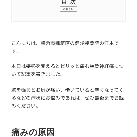
目次
OPEN
1.
痛みの原因
2.
症状の特徴
こんにちは、横浜市都筑区の健湧接骨院の江本で
3.
対策方法
す。
3.1.
前に倒して痛い時
本日は姿勢を変えるとピリッと痛む坐骨神経痛につ
いて記事を書きました。
3.2.
後ろに倒して痛い時
胸を張るとお尻が痛い、歩いていると辛くなってく
3.3.
両方向に痛む時
るなどの症状にお悩みであれば、ぜひ最後までお読
みください。
4.
まとめ
5.
その他の記事
痛みの原因