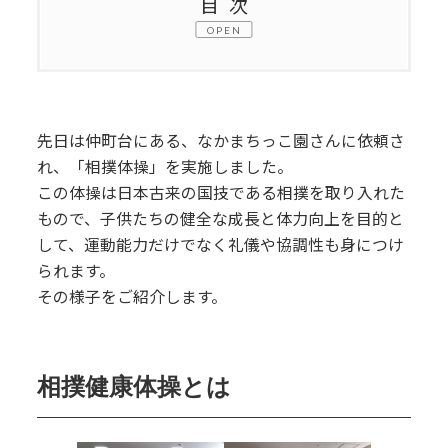
目次
OPEN
0.1.
相撲健康体操とは
0.2.
実演と実践
先日は仲町台にある、なかまちっこ園さんに依頼さ
0.3.
子供たちとの相撲取り組み
れ、「相撲体操」を実施しました。
この体操は日本古来の国技である相撲を取り入れた
0.4.
まとめ
もので、子供たちの健全な成長と体力向上を目的と
して、運動能力だけでなく礼儀や協調性も身につけ
1.
依頼先からの感想
られます。
その様子をご紹介します。
2.
体操講座開催をご希望の方は下記から
相撲健康体操とは