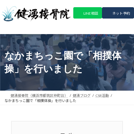
コ
ナ
ン
ビ
LINE相談
ネット予約
テ
ゲ
ン
ー
ツ
シ
へ
ョ
ス
ン
キ
に
なかまちっこ園で「相撲体
ッ
移
プ
動
操」を行いました
健湧接骨院（横浜市都筑区仲町台）
健湧ブログ
CSR活動
なかまちっこ園で「相撲体操」を行いました