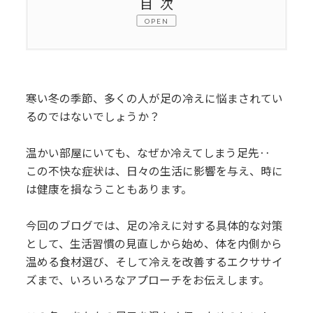
目次
1.
温めても温めても冷える足の冷えの原
因
2.
家庭で実践！冬でもポカポカ足元にす
寒い冬の季節、多くの人が足の冷えに悩まされてい
るエクササイズ
るのではないでしょうか？
3.
体の中から足を温める食材と温活レシ
温かい部屋にいても、なぜか冷えてしまう足先‥
ピ
この不快な症状は、日々の生活に影響を与え、時に
は健康を損なうこともあります。
4.
まとめ
今回のブログでは、足の冷えに対する具体的な対策
として、生活習慣の見直しから始め、体を内側から
温める食材選び、そして冷えを改善するエクササイ
ズまで、いろいろなアプローチをお伝えします。