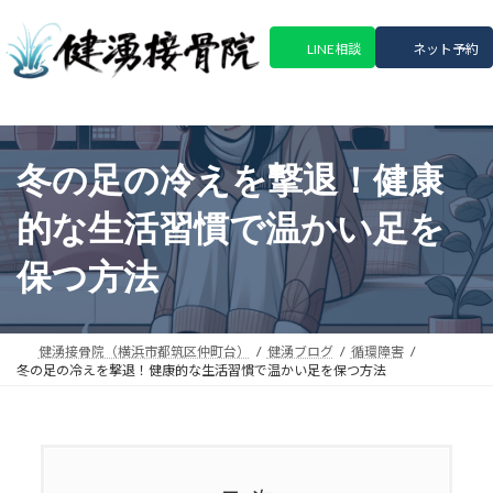
コ
ナ
ン
ビ
LINE相談
ネット予約
テ
ゲ
ン
ー
ツ
シ
へ
ョ
ス
ン
冬の足の冷えを撃退！健康
キ
に
ッ
移
的な生活習慣で温かい足を
プ
動
保つ方法
健湧接骨院（横浜市都筑区仲町台）
健湧ブログ
循環障害
冬の足の冷えを撃退！健康的な生活習慣で温かい足を保つ方法