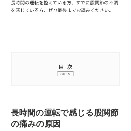
長時間の運転を控えている方、すでに股関節の不調
を感じている方、ぜひ最後までお読みください。
目次
OPEN
1.
長時間の運転で感じる股関節の痛みの
原因
2.
車の座席でできる股関節ストレッチと
長時間の運転で感じる股関節
エクササイズ
の痛みの原因
3.
長距離を運転した後に痛みを残さない