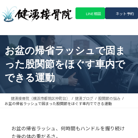
コ
ナ
ン
ビ
LINE相談
ネット予約
テ
ゲ
ン
ー
ツ
シ
へ
ョ
ス
ン
お盆の帰省ラッシュで固ま
キ
に
ッ
移
った股関節をほぐす車内で
プ
動
できる運動
健湧接骨院（横浜市都筑区仲町台）
健湧ブログ
股関節の悩み
お盆の帰省ラッシュで固まった股関節をほぐす車内でできる運動
お盆の帰省ラッシュ、何時間もハンドルを握り続け
た後の体の重だるさ。