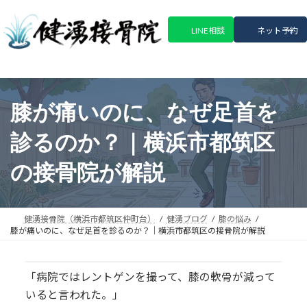
コ
ナ
ン
ビ
LINE相談
ネット予約
テ
ゲ
ン
ー
ツ
シ
へ
ョ
ス
ン
膝が痛いのに、なぜ足首を
キ
に
ッ
移
診るのか？｜横浜市都筑区
プ
動
の接骨院が解説
健湧接骨院（横浜市都筑区仲町台）
健湧ブログ
膝の悩み
膝が痛いのに、なぜ足首を診るのか？｜横浜市都筑区の接骨院が解説
「病院ではレントゲンを撮って、膝の軟骨が減って
いると言われた。」