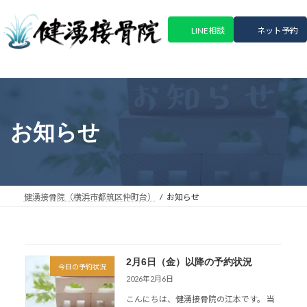
コ
ナ
ン
ビ
LINE相談
ネット予約
テ
ゲ
ン
ー
ツ
シ
へ
ョ
ス
ン
キ
に
お知らせ
ッ
移
プ
動
健湧接骨院（横浜市都筑区仲町台）
お知らせ
2月6日（金）以降の予約状況
今日の予約状況
2026年2月6日
こんにちは、健湧接骨院の江本です。 当