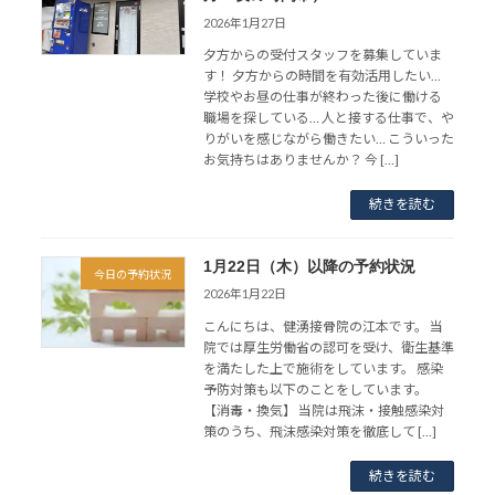
2026年1月27日
夕方からの受付スタッフを募集していま
す！ 夕方からの時間を有効活用したい…
学校やお昼の仕事が終わった後に働ける
職場を探している… 人と接する仕事で、や
りがいを感じながら働きたい… こういった
お気持ちはありませんか？ 今 […]
続きを読む
1月22日（木）以降の予約状況
今日の予約状況
2026年1月22日
こんにちは、健湧接骨院の江本です。 当
院では厚生労働省の認可を受け、衛生基準
を満たした上で施術をしています。 感染
予防対策も以下のことをしています。
【消毒・換気】 当院は飛沫・接触感染対
策のうち、飛沫感染対策を徹底して […]
続きを読む