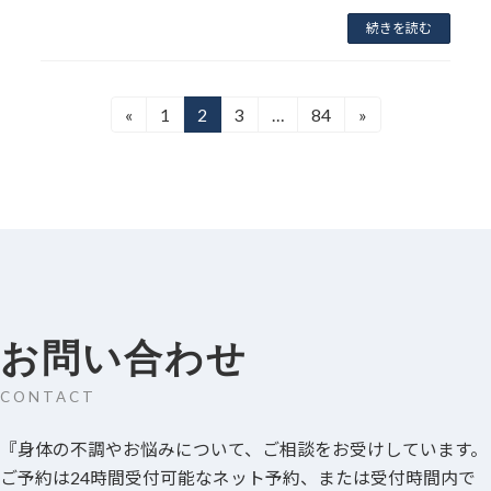
続きを読む
投
«
1
2
3
…
84
»
固
固
固
固
定
定
定
定
稿
ペ
ペ
ペ
ペ
ー
ー
ー
ー
の
ジ
ジ
ジ
ジ
ペ
ー
ジ
お問い合わせ
送
CONTACT
り
『身体の不調やお悩みについて、ご相談をお受けしています。
ご予約は24時間受付可能なネット予約、または受付時間内で