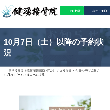
コ
ナ
ン
ビ
LINE相談
ネット予約
テ
ゲ
ン
ー
ツ
シ
へ
ョ
ス
ン
10月7日（土）以降の予約状
キ
に
ッ
移
況
プ
動
健湧接骨院（横浜市都筑区仲町台）
お知らせ
今日の予約状況
10月7日（土）以降の予約状況