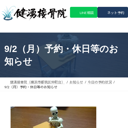
コ
ナ
ン
ビ
LINE相談
ネット予約
テ
ゲ
ン
ー
ツ
シ
へ
ョ
ス
ン
9/2（月）予約・休日等のお
キ
に
ッ
移
知らせ
プ
動
健湧接骨院（横浜市都筑区仲町台）
お知らせ
今日の予約状況
9/2（月）予約・休日等のお知らせ