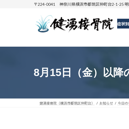
コ
ナ
〒224-0041 神奈川県横浜市都筑区仲町台2-1-25 
ン
ビ
テ
ゲ
症状
ン
ー
ツ
シ
へ
ョ
ス
ン
キ
に
ッ
移
8月15日（金）以降
プ
動
健湧接骨院（横浜市都筑区仲町台）
お知らせ
今日の