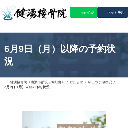
コ
ナ
ン
ビ
LINE相談
ネット予約
テ
ゲ
ン
ー
ツ
シ
へ
ョ
ス
ン
6月9日（月）以降の予約状
キ
に
ッ
移
況
プ
動
健湧接骨院（横浜市都筑区仲町台）
お知らせ
今日の予約状況
6月9日（月）以降の予約状況