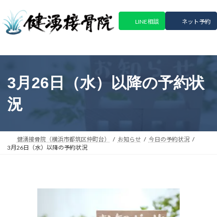
コ
ナ
ン
ビ
LINE相談
ネット予約
テ
ゲ
ン
ー
ツ
シ
へ
ョ
ス
ン
3月26日（水）以降の予約状
キ
に
ッ
移
況
プ
動
健湧接骨院（横浜市都筑区仲町台）
お知らせ
今日の予約状況
3月26日（水）以降の予約状況