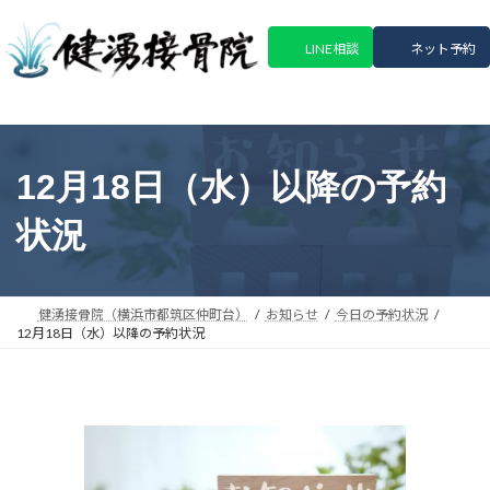
コ
ナ
ン
ビ
LINE相談
ネット予約
テ
ゲ
ン
ー
ツ
シ
へ
ョ
ス
ン
12月18日（水）以降の予約
キ
に
ッ
移
状況
プ
動
健湧接骨院（横浜市都筑区仲町台）
お知らせ
今日の予約状況
12月18日（水）以降の予約状況