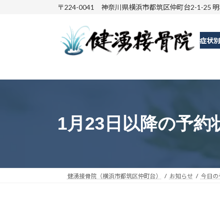
コ
ナ
〒224-0041 神奈川県横浜市都筑区仲町台2-1-25 
ン
ビ
テ
ゲ
症状
ン
ー
ツ
シ
へ
ョ
ス
ン
キ
に
ッ
移
1月23日以降の予約
プ
動
健湧接骨院（横浜市都筑区仲町台）
お知らせ
今日の