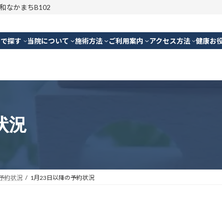
明和なかまちB102
別で探す
当院について
施術方法
ご利用案内
アクセス方法
健康お
状況
予約状況
1月23日以降の予約状況