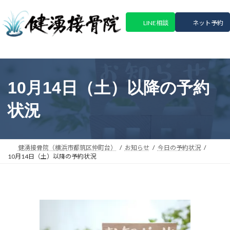
コ
ナ
ン
ビ
LINE相談
ネット予約
テ
ゲ
ン
ー
ツ
シ
へ
ョ
ス
ン
10月14日（土）以降の予約
キ
に
ッ
移
状況
プ
動
健湧接骨院（横浜市都筑区仲町台）
お知らせ
今日の予約状況
10月14日（土）以降の予約状況