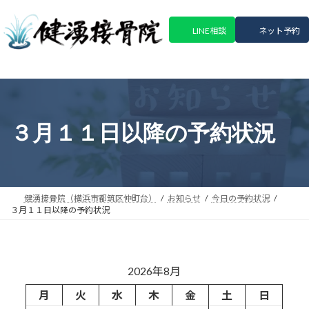
コ
ナ
ン
ビ
LINE相談
ネット予約
テ
ゲ
ン
ー
ツ
シ
へ
ョ
ス
ン
キ
に
３月１１日以降の予約状況
ッ
移
プ
動
健湧接骨院（横浜市都筑区仲町台）
お知らせ
今日の予約状況
３月１１日以降の予約状況
2026年8月
月
火
水
木
金
土
日