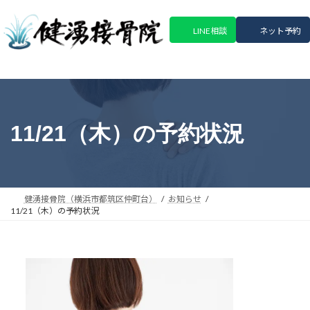
コ
ナ
ン
ビ
LINE相談
ネット予約
テ
ゲ
ン
ー
ツ
シ
へ
ョ
ス
ン
キ
に
11/21（木）の予約状況
ッ
移
プ
動
健湧接骨院（横浜市都筑区仲町台）
お知らせ
11/21（木）の予約状況