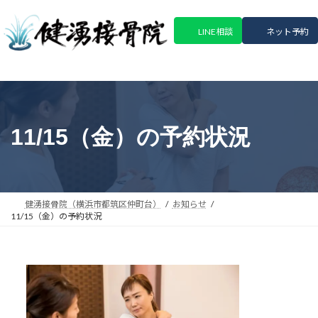
コ
ナ
ン
ビ
LINE相談
ネット予約
テ
ゲ
ン
ー
ツ
シ
へ
ョ
ス
ン
キ
に
11/15（金）の予約状況
ッ
移
プ
動
健湧接骨院（横浜市都筑区仲町台）
お知らせ
11/15（金）の予約状況