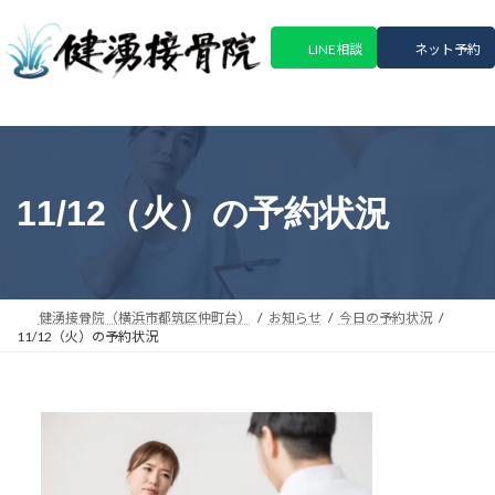
コ
ナ
ン
ビ
LINE相談
ネット予約
テ
ゲ
ン
ー
ツ
シ
へ
ョ
ス
ン
キ
に
11/12（火）の予約状況
ッ
移
プ
動
健湧接骨院（横浜市都筑区仲町台）
お知らせ
今日の予約状況
11/12（火）の予約状況