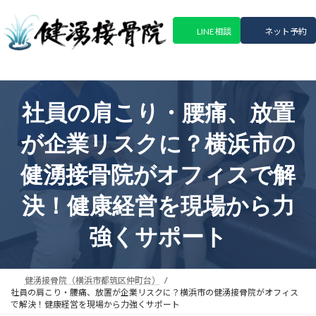
コ
ナ
ン
ビ
LINE相談
ネット予約
テ
ゲ
ン
ー
ツ
シ
へ
ョ
ス
ン
社員の肩こり・腰痛、放置
キ
に
ッ
移
が企業リスクに？横浜市の
プ
動
健湧接骨院がオフィスで解
決！健康経営を現場から力
強くサポート
健湧接骨院（横浜市都筑区仲町台）
社員の肩こり・腰痛、放置が企業リスクに？横浜市の健湧接骨院がオフィス
で解決！健康経営を現場から力強くサポート