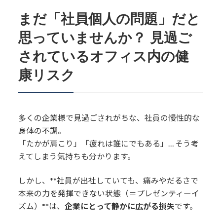
まだ「社員個人の問題」だと
2.
そこで、健湧接骨院からのご提案で
す！
思っていませんか？ 見過ご
2.1.
なぜ「訪問施術」が選ばれるの
されているオフィス内の健
か？ 導入企業が得られる5つのメリッ
康リスク
ト
2.2.
ご利用は簡単！ 訪問施術の流れ
多くの企業様で見過ごされがちな、社員の慢性的な
2.3.
ただの”癒し”ではありません！
身体の不調。
「働く姿勢」に着目した根本アプロー
「たかが肩こり」「疲れは誰にでもある」… そう考
チ
えてしまう気持ちも分かります。
3.
(料金プラン)
しかし、**社員が出社していても、痛みやだるさで
本来の力を発揮できない状態（＝プレゼンティーイ
3.1.
ご予算やニーズに合わせた柔軟な
プランをご提案
ズム）**は、
企業にとって静かに広がる損失
です。