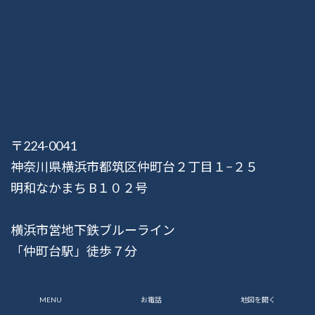
〒224-0041
神奈川県横浜市都筑区仲町台２丁目１−２５
明和なかまち B１０２号
横浜市営地下鉄ブルーライン
「仲町台駅」徒歩７分
横浜市営バス302系統
MENU
お電話
地図を開く
「新栄高校前」徒歩５分