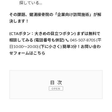
探している…
その課題、健湧接骨院の「企業向け訪問施術」が解
決します！
(CTAボタン：大きめの目立つボタン)
まずは無料で
相談してみる
(電話番号も併記)
📞 045-507-8705 (平
日10:00〜20:00)
(下に小さく) 簡単3分！お問い合わ
せフォームはこちら
目次
OPEN
1.
まだ「社員個人の問題」だと思ってい
ませんか？ 見過ごされているオフィス
内の健康リスク