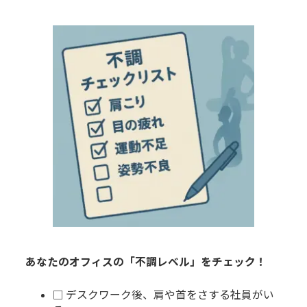
3.2.
社員の健康が、企業の未来を創
る。今すぐ、健湧接骨院にご相談くだ
さい！
4.
企業が抱える“見えない健康リスク”と
は？
5.
オフィスでの不調、見過ごしていませ
んか？
6.
料金と導入について
6.1.
▪️料金例（目安）
6.2.
▪️訪問頻度
あなたのオフィスの「不調レベル」をチェック！
7.
よくあるご質問（FAQ）
□ デスクワーク後、肩や首をさする社員がい