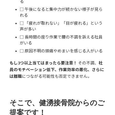
る
8.
📞導入相談・お問い合わせ
□ 午後になると集中力が続かない様子が見ら
8.1.
健湧接骨院・公式LINE
れる
□ 「疲れが取れない」「目が疲れる」という
8.2.
🎁特典付き！
声が多い
□ 長時間の座り作業で腰の不調を訴える社員
がいる
□ 原因不明の頭痛やめまいを感じる人がいる
もし3つ以上当てはまったら要注意！
その不調、
社
員のモチベーション低下、作業効率の悪化、さらに
は離職
につながる可能性も否定できません。
そこで、健湧接骨院からのご
提案です！