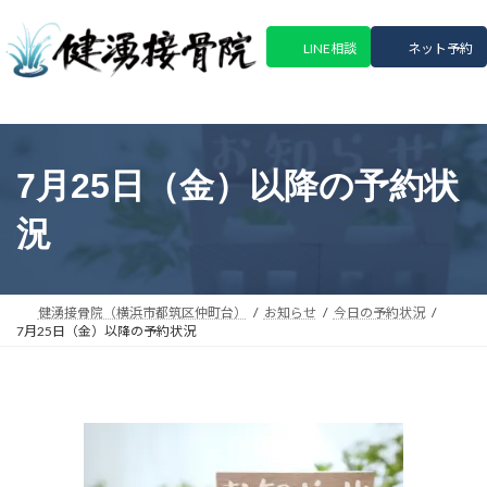
コ
ナ
ン
ビ
LINE相談
ネット予約
テ
ゲ
ン
ー
ツ
シ
へ
ョ
ス
ン
7月25日（金）以降の予約状
キ
に
ッ
移
況
プ
動
健湧接骨院（横浜市都筑区仲町台）
お知らせ
今日の予約状況
7月25日（金）以降の予約状況