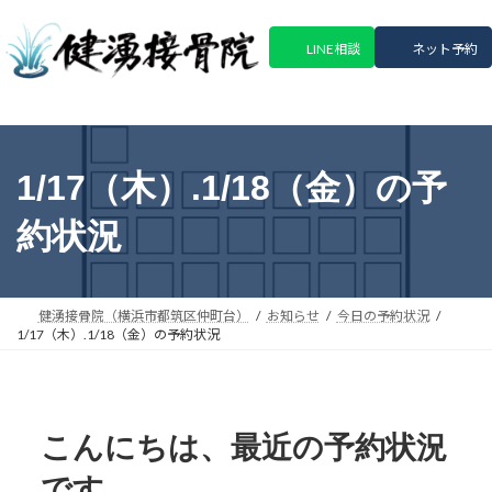
コ
ナ
ン
ビ
LINE相談
ネット予約
テ
ゲ
ン
ー
ツ
シ
へ
ョ
ス
ン
1/17（木）.1/18（金）の予
キ
に
ッ
移
約状況
プ
動
健湧接骨院（横浜市都筑区仲町台）
お知らせ
今日の予約状況
1/17（木）.1/18（金）の予約状況
こんにちは、最近の予約状況
です