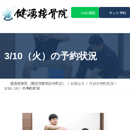
コ
ナ
ン
ビ
LINE相談
ネット予約
テ
ゲ
ン
ー
ツ
シ
へ
ョ
ス
ン
キ
に
3/10（火）の予約状況
ッ
移
プ
動
健湧接骨院（横浜市都筑区仲町台）
お知らせ
今日の予約状況
3/10（火）の予約状況