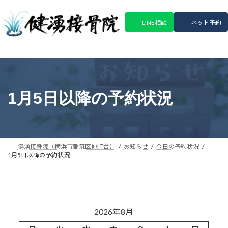
コ
ナ
ン
ビ
LINE相談
ネット予約
テ
ゲ
ン
ー
ツ
シ
へ
ョ
ス
ン
キ
に
1月5日以降の予約状況
ッ
移
プ
動
健湧接骨院（横浜市都筑区仲町台）
お知らせ
今日の予約状況
1月5日以降の予約状況
2026年8月