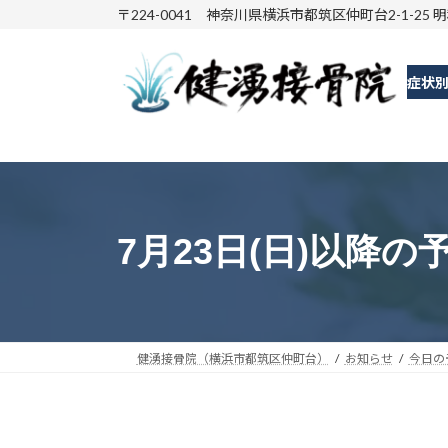
コ
ナ
〒224-0041 神奈川県横浜市都筑区仲町台2-1-25 
ン
ビ
テ
ゲ
症状
ン
ー
ツ
シ
へ
ョ
ス
ン
キ
に
ッ
移
7月23日(日)以降の
プ
動
健湧接骨院（横浜市都筑区仲町台）
お知らせ
今日の