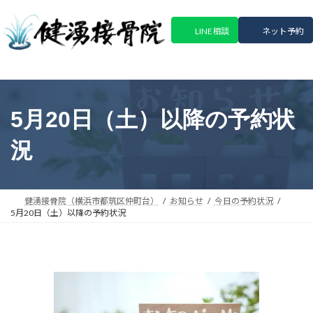
コ
ナ
ン
ビ
LINE相談
ネット予約
テ
ゲ
ン
ー
ツ
シ
へ
ョ
ス
ン
5月20日（土）以降の予約状
キ
に
ッ
移
況
プ
動
健湧接骨院（横浜市都筑区仲町台）
お知らせ
今日の予約状況
5月20日（土）以降の予約状況