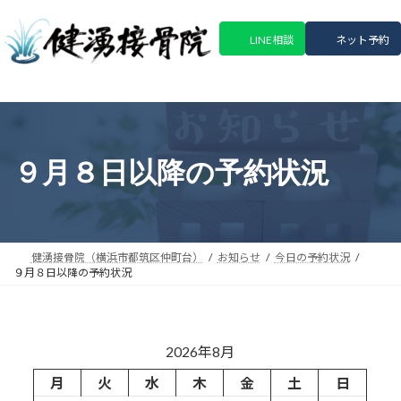
コ
ナ
ン
ビ
LINE相談
ネット予約
テ
ゲ
ン
ー
ツ
シ
へ
ョ
ス
ン
キ
に
９月８日以降の予約状況
ッ
移
プ
動
健湧接骨院（横浜市都筑区仲町台）
お知らせ
今日の予約状況
９月８日以降の予約状況
2026年8月
月
火
水
木
金
土
日