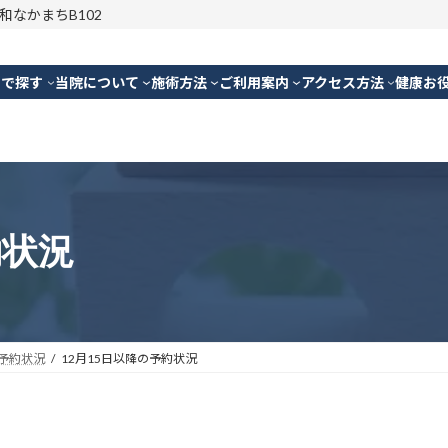
明和なかまちB102
別で探す
当院について
施術方法
ご利用案内
アクセス方法
健康お
約状況
予約状況
12月15日以降の予約状況