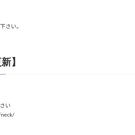
。
絡下さい。
更新】
さい
fneck/