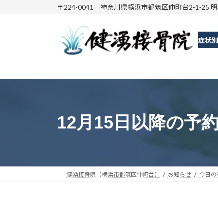
コ
ナ
〒224-0041 神奈川県横浜市都筑区仲町台2-1-25 
ン
ビ
テ
ゲ
症状
ン
ー
ツ
シ
へ
ョ
ス
ン
キ
に
ッ
移
12月15日以降の予
プ
動
健湧接骨院（横浜市都筑区仲町台）
お知らせ
今日の