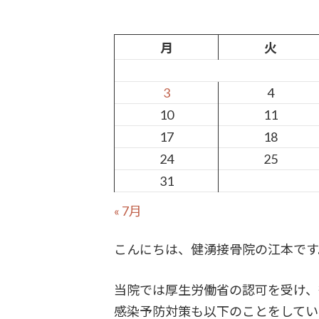
月
火
3
4
10
11
17
18
24
25
31
« 7月
こんにちは、健湧接骨院の江本です
当院では厚生労働省の認可を受け、
感染予防対策も以下のことをしてい