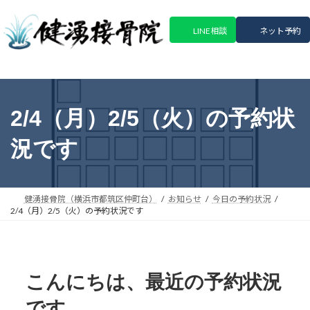
コ
ナ
ン
ビ
LINE相談
ネット予約
テ
ゲ
ン
ー
ツ
シ
へ
ョ
ス
ン
2/4（月）2/5（火）の予約状
キ
に
ッ
移
況です
プ
動
健湧接骨院（横浜市都筑区仲町台）
お知らせ
今日の予約状況
2/4（月）2/5（火）の予約状況です
こんにちは、最近の予約状況
です