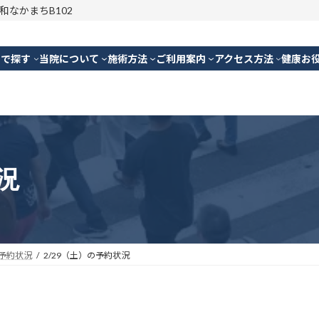
明和なかまちB102
別で探す
当院について
施術方法
ご利用案内
アクセス方法
健康お
況
予約状況
2/29（土）の予約状況