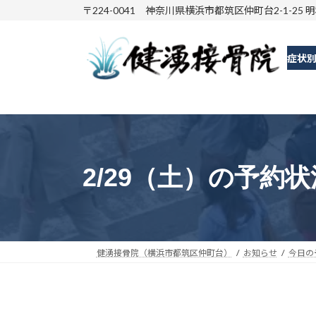
コ
ナ
〒224-0041 神奈川県横浜市都筑区仲町台2-1-25 
ン
ビ
テ
ゲ
症状
ン
ー
ツ
シ
へ
ョ
ス
ン
キ
に
ッ
移
2/29（土）の予約状
プ
動
健湧接骨院（横浜市都筑区仲町台）
お知らせ
今日の