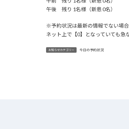
午前 残り 1名様（新患 0名）
午後 残り 1名様（新患 0名）
※予約状況は最新の情報でない場
ネット上で【0】となっていても急
今日の予約状況
お知らせカテゴリー