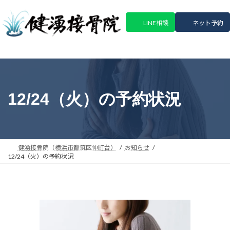
コ
ナ
ン
ビ
LINE相談
ネット予約
テ
ゲ
ン
ー
ツ
シ
へ
ョ
ス
ン
キ
に
12/24（火）の予約状況
ッ
移
プ
動
健湧接骨院（横浜市都筑区仲町台）
お知らせ
12/24（火）の予約状況