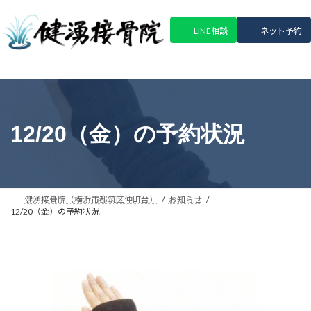
コ
ナ
ン
ビ
LINE相談
ネット予約
テ
ゲ
ン
ー
ツ
シ
へ
ョ
ス
ン
キ
に
12/20（金）の予約状況
ッ
移
プ
動
健湧接骨院（横浜市都筑区仲町台）
お知らせ
12/20（金）の予約状況