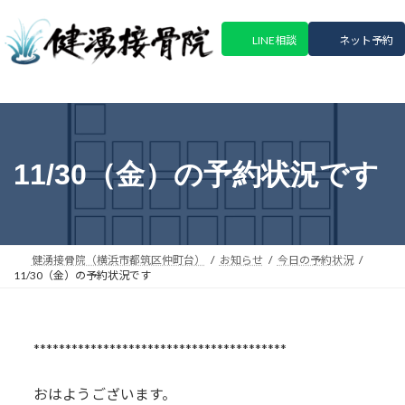
コ
ナ
ン
ビ
LINE相談
ネット予約
テ
ゲ
ン
ー
ツ
シ
へ
ョ
ス
ン
キ
に
11/30（金）の予約状況です
ッ
移
プ
動
健湧接骨院（横浜市都筑区仲町台）
お知らせ
今日の予約状況
11/30（金）の予約状況です
****************************************
おはようございます。