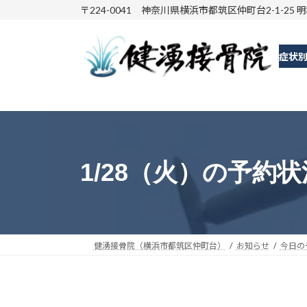
コ
ナ
〒224-0041 神奈川県横浜市都筑区仲町台2-1-25 
ン
ビ
テ
ゲ
症状
ン
ー
ツ
シ
へ
ョ
ス
ン
キ
に
ッ
移
1/28（火）の予約状
プ
動
健湧接骨院（横浜市都筑区仲町台）
お知らせ
今日の