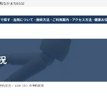
明和なかまちB102
別で探す
当院について
施術方法
ご利用案内
アクセス方法
健康お
況
予約状況
1/28（火）の予約状況