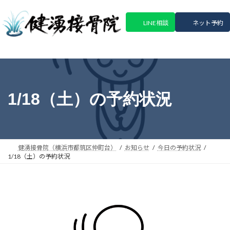
コ
ナ
ン
ビ
LINE相談
ネット予約
テ
ゲ
ン
ー
ツ
シ
へ
ョ
ス
ン
キ
に
1/18（土）の予約状況
ッ
移
プ
動
健湧接骨院（横浜市都筑区仲町台）
お知らせ
今日の予約状況
1/18（土）の予約状況