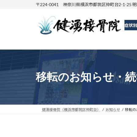
コ
ナ
〒224-0041 神奈川県横浜市都筑区仲町台2-1-25 
ン
ビ
テ
ゲ
症状
ン
ー
ツ
シ
へ
ョ
ス
ン
キ
に
ッ
移
移転のお知らせ・続
プ
動
健湧接骨院（横浜市都筑区仲町台）
お知らせ
移転の