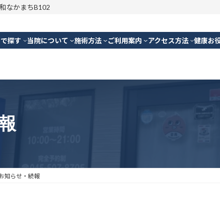
明和なかまちB102
別で探す
当院について
施術方法
ご利用案内
アクセス方法
健康お
報
お知らせ・続報