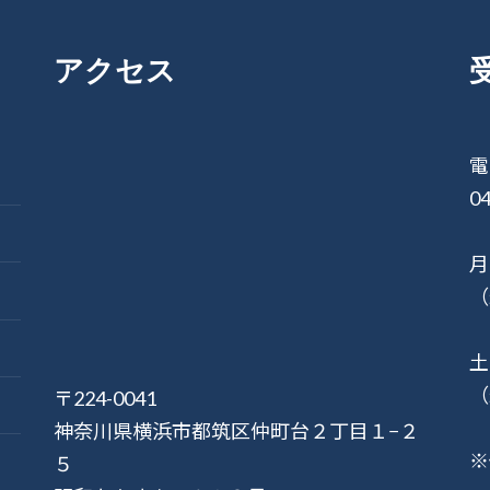
アクセス
電
04
月
（
土
（
〒224-0041
神奈川県横浜市都筑区仲町台２丁目１−２
※
５