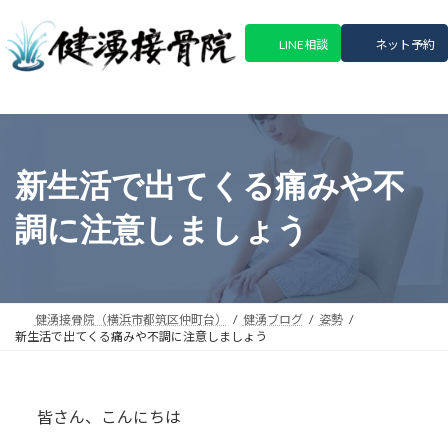
コ
ナ
ン
ビ
LINE相談
ネット予約
テ
ゲ
ン
ー
ツ
シ
へ
ョ
ス
ン
キ
に
新生活で出てくる痛みや不
ッ
移
プ
動
調に注意しましょう
健湧接骨院（横浜市都筑区仲町台）
健湧ブログ
姿勢
新生活で出てくる痛みや不調に注意しましょう
皆さん、こんにちは