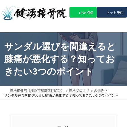
コ
ナ
ン
ビ
LINE相談
ネット予約
テ
ゲ
ン
ー
ツ
シ
へ
ョ
ス
ン
サンダル選びを間違えると
キ
に
ッ
移
膝痛が悪化する？知ってお
プ
動
きたい3つのポイント
健湧接骨院（横浜市都筑区仲町台）
健湧ブログ
足の悩み
サンダル選びを間違えると膝痛が悪化する？知っておきたい3つのポイント