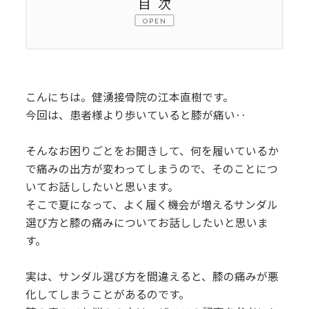
目次
1.
サンダルと膝痛の関係とは
2.
正しいサンダル選びの基準
こんにちは。健湧接骨院の江本直樹です。
3.
長時間履いても安心なサンダルの選び
今回は、患者様より歩いていると膝が痛い‥
方
そんなお困りごとをお聞きして、何を履いているか
4.
まとめ
で痛みの出方が変わってしまうので、そのことにつ
いてお話ししたいと思います。
そこで夏になって、よく履く機会が増えるサンダル
選び方と膝の痛みについてお話ししたいと思いま
す。
実は、サンダル選び方を間違えると、膝の痛みが悪
化してしまうことがあるのです。