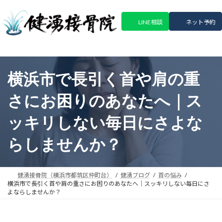
コ
ナ
ン
ビ
LINE相談
ネット予約
テ
ゲ
ン
ー
ツ
シ
へ
ョ
ス
ン
横浜市で長引く首や肩の重
キ
に
ッ
移
さにお困りのあなたへ｜ス
プ
動
ッキリしない毎日にさよな
らしませんか？
健湧接骨院（横浜市都筑区仲町台）
健湧ブログ
首の悩み
横浜市で長引く首や肩の重さにお困りのあなたへ｜スッキリしない毎日にさ
よならしませんか？