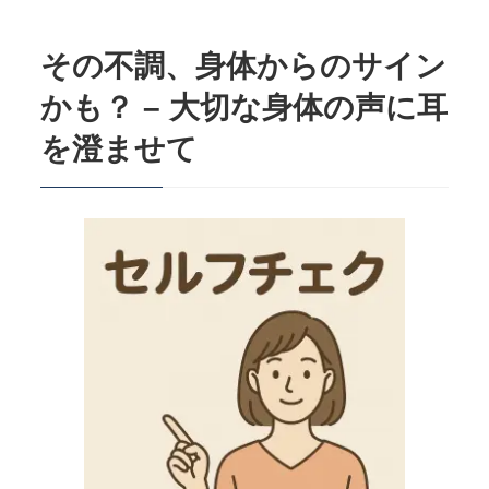
2.
なぜ？首や肩がスッキリしない一般的
その不調、身体からのサイン
な原因
かも？ – 大切な身体の声に耳
3.
自分でできることから始めよう！首と
肩のセルフケア
を澄ませて
4.
セルフケアにプラスワン！栄養と呼吸
も味方に
5.
なかなか変わらない…そんな時は専門
家を頼ってみませんか？ – 健湧接骨院が
お手伝いできること
6.
よくあるご質問（FAQ）
7.
まとめ
8.
その他の記事