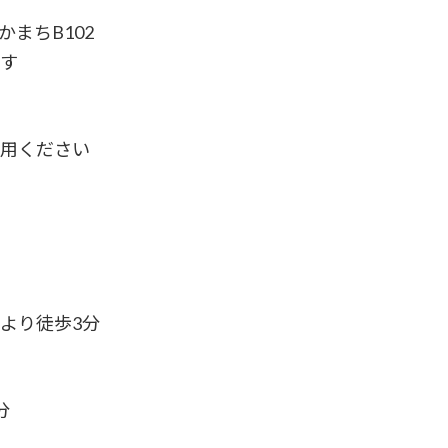
かまちB102
です
利用ください
より徒歩3分
分