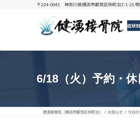
コ
ナ
〒224-0041 神奈川県横浜市都筑区仲町台2-1-25 
ン
ビ
テ
ゲ
症状
ン
ー
ツ
シ
へ
ョ
ス
ン
キ
に
ッ
移
6/18（火）予約・
プ
動
健湧接骨院（横浜市都筑区仲町台）
お知らせ
今日の