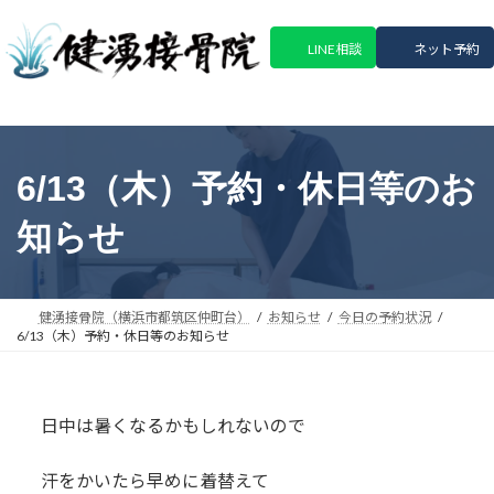
コ
ナ
ン
ビ
LINE相談
ネット予約
テ
ゲ
ン
ー
ツ
シ
へ
ョ
ス
ン
6/13（木）予約・休日等のお
キ
に
ッ
移
知らせ
プ
動
健湧接骨院（横浜市都筑区仲町台）
お知らせ
今日の予約状況
6/13（木）予約・休日等のお知らせ
日中は暑くなるかもしれないので
汗をかいたら早めに着替えて