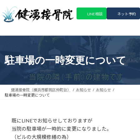
コ
ナ
ン
ビ
LINE相談
ネット予約
テ
ゲ
ン
ー
ツ
シ
へ
ョ
ス
ン
キ
に
駐車場の一時変更について
ッ
移
プ
動
健湧接骨院（横浜市都筑区仲町台）
お知らせ
お知らせ
駐車場の一時変更について
既にLINEでお知らせしておりますが
当院の駐車場が一時的に変更になりました。
（ビルの大規模修繕の為）